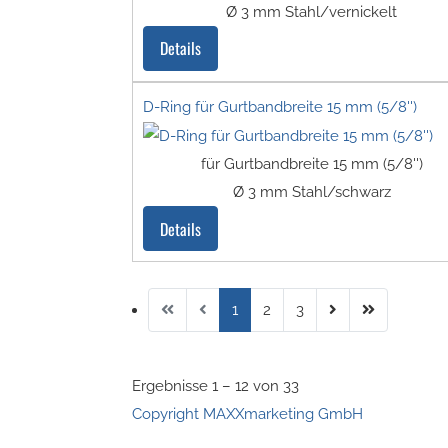
Ø 3 mm Stahl/vernickelt
Details
D-Ring für Gurtbandbreite 15 mm (5/8'')
für Gurtbandbreite 15 mm (5/8'')
Ø 3 mm Stahl/schwarz
Details
1
2
3
Ergebnisse 1 – 12 von 33
Copyright MAXXmarketing GmbH
JoomShopping Download & Support