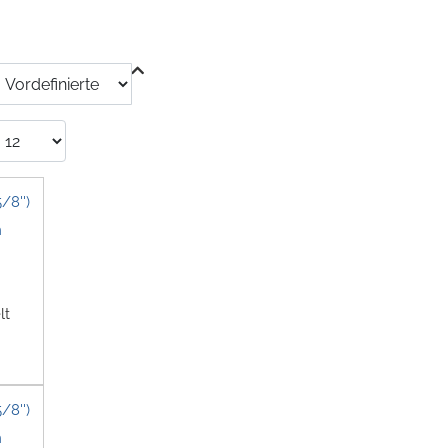
/8'')
lt
/8'')